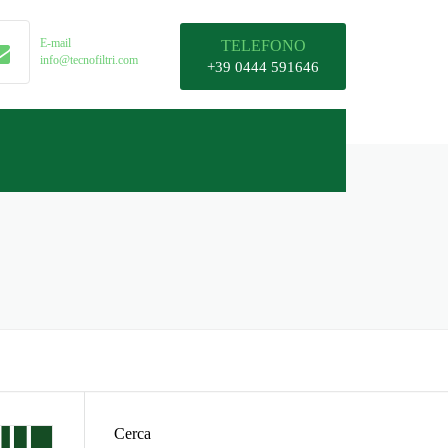
E-mail
TELEFONO
info@tecnofiltri.com
+39 0444 591646
Cerca