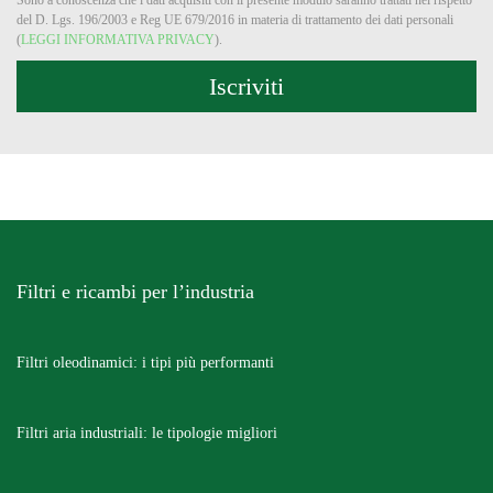
Sono a conoscenza che i dati acquisiti con il presente modulo saranno trattati nel rispetto
del D. Lgs. 196/2003 e Reg UE 679/2016 in materia di trattamento dei dati personali
(
LEGGI INFORMATIVA PRIVACY
).
Filtri e ricambi per l’industria
Filtri oleodinamici: i tipi più performanti
Filtri aria industriali: le tipologie migliori